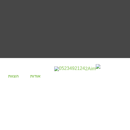
0523492124
אודות
הצוות