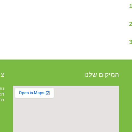
המיקום שלנו
צו
טל
דו
כתו